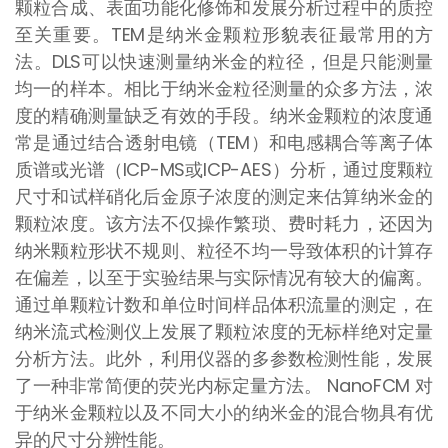
颗粒合成、表面功能化修饰和发展分析过程中的质控
至关重要。TEM是纳米金颗粒形貌表征最常用的方
法。DLS可以快速测量纳米金的粒径，但是只能测量
均一的样本。相比于纳米金粒径测量的众多方法，浓
度的精确测量缺乏有效的手段。纳米金颗粒的浓度通
常是通过结合透射电镜（TEM）和电感耦合等离子体
质谱或光谱（ICP-MS或ICP-AES）分析，通过度颗粒
尺寸和试样硝化后金原子浓度的测定来估算纳米金的
颗粒浓度。该方法不仅操作繁琐、费时耗力，还因为
纳米颗粒形状不规则、粒径不均一导致体积的计算存
在偏差，以至于实验结果与实际情况有较大的偏离。
通过单颗粒计数和单位时间样品体积流量的测定，在
纳米流式检测仪上发展了颗粒浓度的无标样绝对定量
分析方法。此外，利用仪器的多参数检测性能，发展
了一种非常简便的荧光内标定量方法。 NanoFCM 对
于纳米金颗粒以及不同大小的纳米金的混合物具有优
异的尺寸分辨性能。