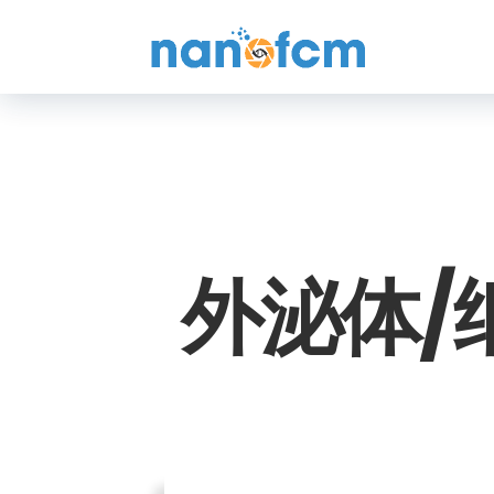
福
流
生
物
外泌体/