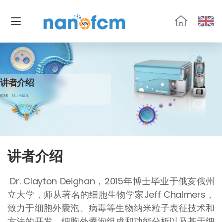
福
流
生
物
讲者介绍
HOME
线上会议库
讲者介绍
Dr. Clayton Deighan，2015年博士毕业于俄亥俄州
立大学，师从著名的细胞生物学家Jeff Chalmers，
致力于细胞外囊泡、病毒等生物纳米粒子表征技术和
方法的开发、细胞外囊泡组成和功能分析以及基于细