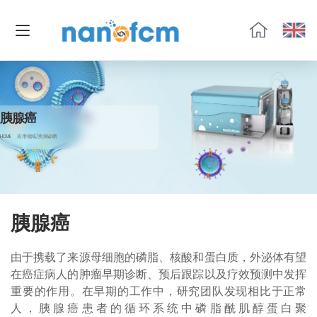
福
流
生
物
胰腺癌
HOME
应用领域/疾病诊断
胰腺癌
由于携载了来源母细胞的磷脂、核酸和蛋白质，外泌体有望
在癌症病人的肿瘤早期诊断、预后跟踪以及疗效预测中发挥
重要的作用。在早期的工作中，研究团队发现相比于正常
人，胰腺癌患者的循环系统中磷脂酰肌醇蛋白聚