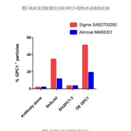
图1. 纳米流式检测仪分析GPC1+阳性外泌体的比例