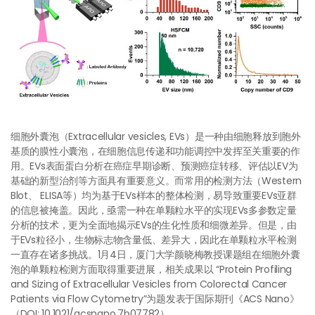
细胞外囊泡（Extracellular vesicles, EVs）是一种由细胞释放到胞外
基质的膜性小囊泡，在细胞信息传递和功能调控中发挥至关重要的作
用。EVs表面蛋白分析在癌症早期诊断、预测癌症转移、评估以EV为
基础的新型治剂等方面具有重要意义。而常用的检测方法（Western
Blot、 ELISA等）均为基于EVs样本的整体检测，易导致重要EVs亚群
的信息被掩盖。因此，亟需一种在单颗粒水平的实现EVs多参数定量
分析的技术，更为全面地揭示EVs的生化性质和细微差异。但是，由
于EVs粒径小，生物标志物含量低、差异大，因此在单颗粒水平检测
一直存在诸多挑战。1月4日，厦门大学颜晓梅教授课题组在细胞外囊
泡的单颗粒检测方面取得重要进展，相关成果以 “Protein Profiling
and Sizing of Extracellular Vesicles from Colorectal Cancer
Patients via Flow Cytometry”为题发表于国际期刊《ACS Nano》
（DOI: 10.1021/acsnano.7b07782）。