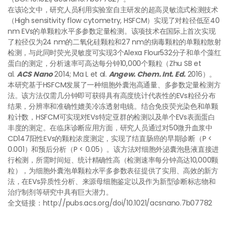
在该论文中，研究人员利用实验室自主研发的超高灵敏流式检测技术
（High sensitivity flow cytometry, HSFCM）实现了对粒径低至40
nm EVs的单颗粒水平多参数定量检测。该项技术在国际上首次实现
了粒径仅为24 nm的二氧化硅颗粒和27 nm的病毒颗粒的单颗粒散射
检测，与此同时荧光灵敏度可实现3个Alexa Flour532分子和单个藻红
蛋白的测定，分析速率可高达每分钟10,000个颗粒（Zhu SB et
al.
ACS Nano
2014; Ma L et al.
Angew. Chem. Int. Ed.
2016）。
本研究基于HSFCM发展了一种细胞外囊泡高通量、多参数定量检测方
法。该方法仅需几分钟即可获得具有高度统计代表性的EVs粒径分布
结果，分辨率和准确性媲美冷冻透射电镜。结合免疫荧光染色和单颗
粒计数，HSFCM可实现对EVs特定亚群的检测以及单个EVs表面蛋白
丰度的测定。在临床诊断应用方面，研究人员通过对50微升血浆中
CD147阳性EVs的颗粒浓度测定，实现了结直肠癌的早期诊断（P <
0.001）和预后分析（P < 0.05）。该方法对细胞外泌囊泡悬液直接进
行检测，所需时间短、统计精确性高（检测速率每分钟高达10,000颗
粒），为细胞外囊泡单颗粒水平多参数表征提供了实用、高效的新方
法，在EVs异质性分析、来源母细胞鉴定以及作为新型诊断标志物和
治疗制剂等研究中具有巨大潜力。
全文链接：http://pubs.acs.org/doi/10.1021/acsnano.7b07782