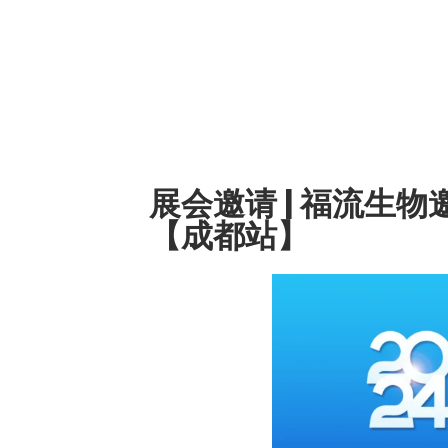
展会邀请 | 福流生
【成都站】