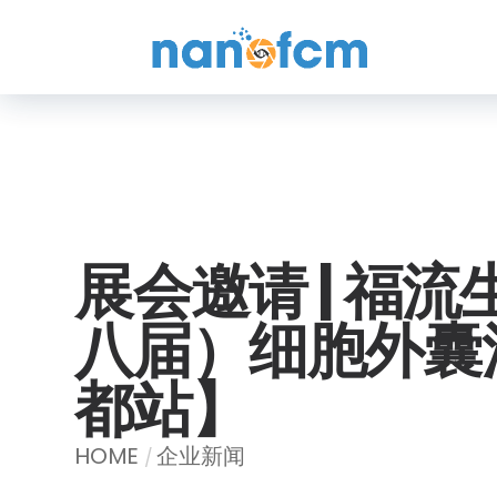
福
流
生
物
展会邀请 | 福
八届）细胞外囊
都站】
HOME
企业新闻