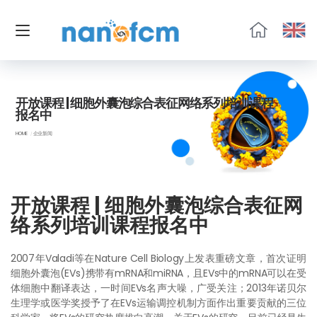
福
流
生
物
开放课程 | 细胞外囊泡综合表征网络系列培训课程
报名中
HOME
企业新闻
开放课程 | 细胞外囊泡综合表征网
络系列培训课程报名中
2007年Valadi等在Nature Cell Biology上发表重磅文章，首次证明
细胞外囊泡(EVs)携带有mRNA和miRNA，且EVs中的mRNA可以在受
体细胞中翻译表达，一时间EVs名声大噪，广受关注；2013年诺贝尔
生理学或医学奖授予了在EVs运输调控机制方面作出重要贡献的三位