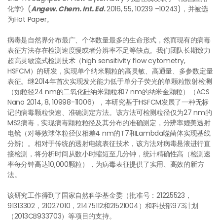
化学》(
Angew. Chem. Int. Ed
.
2016, 55, 10239 –10243)，并被选
为Hot Paper。
病毒是自然界分布最广、个体数量最多的生命形式，然而现有的病毒
表征方法存在检测速度慢或者分辨率不足等缺点。我们团队长期致力
超高灵敏流式检测技术（high sensitivity flow cytometry,
HSFCM）的研发，实现单个纳米颗粒的高灵敏、高通量、多参数定量
表征。继2014年首次实现发光能力低于单分子荧光的单颗粒散射检测
（如粒径24 nm的二氧化硅纳米颗粒和7 nm的纳米金颗粒）（ACS
Nano 2014, 8, 10998-11006），本研究基于HSFCM发展了一种无标
记的病毒颗粒快速、准确测定方法。该方法可检测粒径仅为27 nm的
MS2病毒，实现病毒颗粒粒径及其分布的准确测定，分辨率媲美透射
电镜（对等效球体粒径仅相差4 nm的T7和Lambda噬菌体实现基线
分辨）。相对于传统的透射电镜表征技术，该方法对病毒悬液进行直
接检测，将分析时间从数小时缩短至几分钟，统计精确性高（检测速
率每分钟高达10,000颗粒），为病毒表征提供了实用、高效的新方
法。
该研究工作得到了国家自然科学基金委（批准号：21225523，
91313302，21027010，21475112和21521004）和科技部973计划
（2013CB933703）等项目的支持。