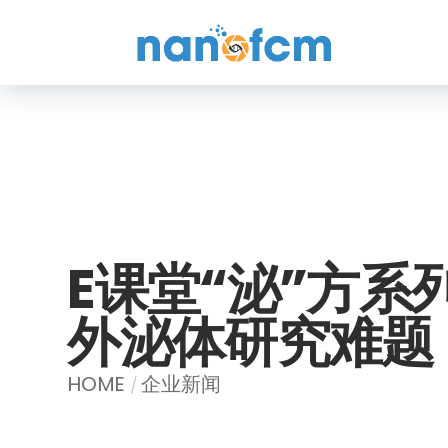
福
流
生
物
E课堂“泌”方系列
外泌体研究难题
HOME
企业新闻