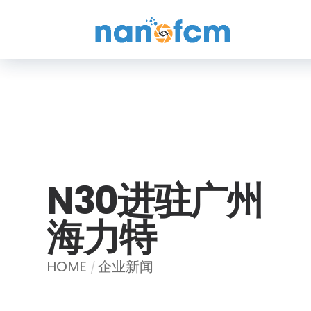
福
流
生
物
N30进驻广州
海力特
HOME
企业新闻