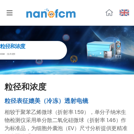
福
流
生
物
粒径和浓度
HOME
技术优势
粒径和浓度
粒径表征媲美（冷冻）透射电镜
相较于聚苯乙烯微球（折射率 1.59），单分子纳米生
物检测仪采用单分散二氧化硅微球（折射率 1.46）作
为标准品，为细胞外囊泡（EV）尺寸分析提供更精准