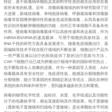
特征，基于病毒纳米颗粒及其材料学性质的相关应用存在着
前所未有的机遇。近年，溶瘤病毒领域的科学研究取得了巨
大进展，新城疫病毒、单纯疱疹病毒、呼肠孤病毒和溶瘤腺
病毒等皆因嗜肿瘤特性而被改造成溶瘤病毒，从而具备特异
性识别并裂解肿瘤细胞的功能，但对正常体细胞不具备杀伤
作用。慢病毒和腺病毒载体可以高效传递和表达基因，作为
miRNA和shRNA的递送载体，可用于细胞的高效转染，在
RNA干扰的研究方面具备发展潜力。随着免疫细胞治疗、基
因编辑等技术手段在医疗领域的不断发展，细胞治疗产品为
一些严重且难以治疗的疾病提供了新的治疗思路与方法，
CAR-T细胞疗法已成为肿瘤治疗领域中新的国际研究热点，
也不断取得令人鼓舞的进展。作为一种基因导入系统，AAV
病毒载体具有安全性好，免疫原性低，能感染分裂细胞和非
分裂细胞，能介导基因的长期稳定表达等优点，因此在神经
系统的体内和体外研究中，受到越来越多的关注和重视。
病毒的物理化学性质，如粒径、浓度、化学组成以及功能性
分子的包裹效率等，都会直接影响其作用效果。电子显微镜
（透射电子显微镜和扫描电子显微镜）是在单颗粒水平对病