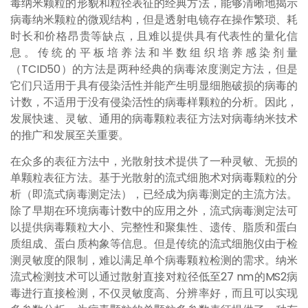
毒纳米颗粒的形貌和粒径表征的经典方法，能够清晰地揭示
病毒纳米颗粒的微观结构，但是透射电镜存在操作繁琐、耗
时长和价格昂贵等缺点，且难以提供具有代表性的量化信
息。传统的平板培养法和半数组织培养感染剂量
（TCID50）的方法是两种经典的病毒浓度测定方法，但是
它们只适用于具有侵染活性并能产生明显细胞破损的病毒的
计数，不适用于没有侵染活性的病毒样颗粒的分析。因此，
发展快速、灵敏、通用的病毒颗粒表征方法对病毒纳米技术
的推广和发展至关重要。
在众多的表征方法中，光散射技术提供了一种灵敏、无损的
单颗粒表征方法。基于光散射的流式细胞术对病毒颗粒的分
析（即流式病毒测定法），已经成为病毒测定的主流方法。
除了早期在环境病毒计数中的应用之外，流式病毒测定法可
以提供病毒颗粒大小、完整性和聚集性、遗传、脂质和蛋白
质组成、蛋白质构象等信息。但是传统的流式细胞仪由于检
测灵敏度的限制，难以满足单个病毒颗粒检测的需求。纳米
流式检测技术可以通过散射直接对粒径低至27 nm的MS2病
毒进行直接检测，不仅灵敏度高、分辨率好，而且可以实现