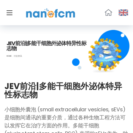
福
流
生
物
JEV前沿|多能干细胞外泌体特异性标
志物
HOME
行业资讯
JEV前沿|多能干细胞外泌体特异
性标志物
小细胞外囊泡 (small extracellular vesicles, sEVs)
是细胞间通讯的重要介质，通过各种生物工程方法可
以发挥它在治疗方面的作用。多能干细胞