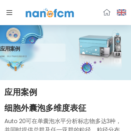
福
流
生
物
应用案例
HOME
单分子纳米生物分析仪
应用案例
细胞外囊泡多维度表征
Auto 20可在单囊泡水平分析标志物多达3种，
并同时提供总群及任一亚群的粒径、粒径分布、