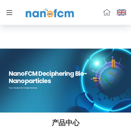
福
流
生
物
NanoFCM Deciphering Bio-
Nanoparticles
Your Solution for Comprehensive
产品中心