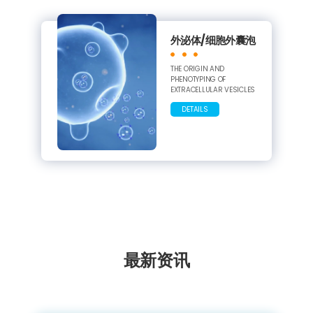
外泌体/细胞外囊泡
THE ORIGIN AND
PHENOTYPING OF
EXTRACELLULAR VESICLES
DETAILS
最新资讯